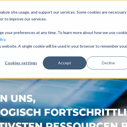
nalyze site usage, and support our services. Some cookies are necessary
Unternehmen
Branchen
or to improve our services.
nge your preferences at any time. To learn more about how we use cooki
icy.
is website. A single cookie will be used in your browser to remember you
Cookies settings
Accept
Decline