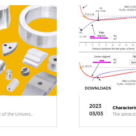
DOWNLOADS
2023
Characteris
03/03
 of the Univers...
The attract