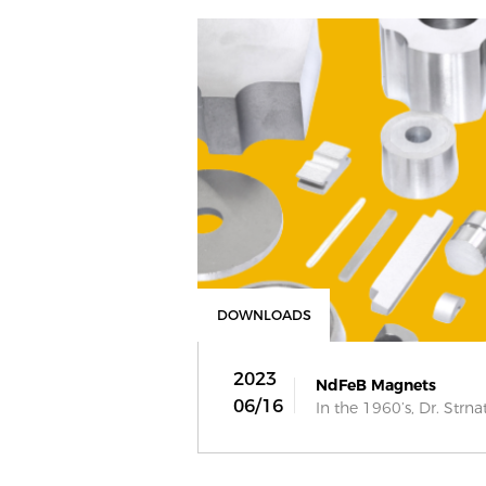
DOWNLOADS
2023
NdFeB Magnets
06/16
In the 1960’s, Dr. Strnat