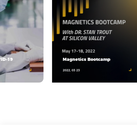
VID-19
Magnetics Bootcamp
2022, 03 23