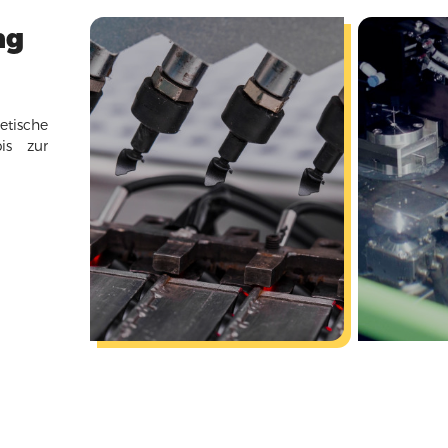
ng
tische
is zur