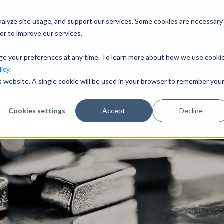
nalyze site usage, and support our services. Some cookies are necessary
Unternehmen
Branchen
or to improve our services.
nge your preferences at any time. To learn more about how we use cooki
icy.
is website. A single cookie will be used in your browser to remember you
Cookies settings
Accept
Decline