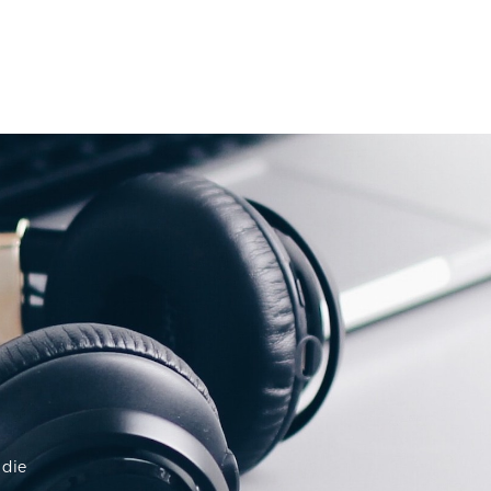
 die
.