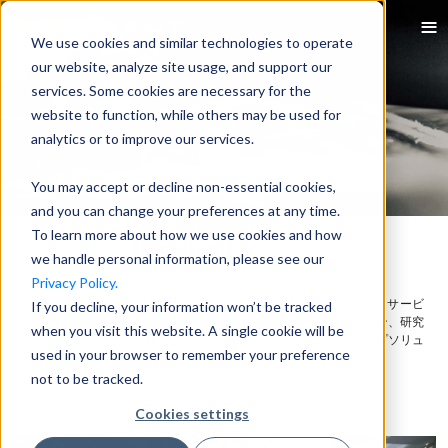
We use cookies and similar technologies to operate
our website, analyze site usage, and support our
services. Some cookies are necessary for the
website to function, while others may be used for
analytics or to improve our services.
You may accept or decline non-essential cookies,
and you can change your preferences at any time.
To learn more about how we use cookies and how
クアドラント(Quadrant)について
we handle personal information, please see our
Privacy Policy.
クアドラントは磁気業界の世界的なリーダーです。私達の製品、サービ
If you decline, your information won’t be tracked
ス、技術は磁気応用におけるお客様の課題を解決します。デザイン、研究
when you visit this website. A single cookie will be
開発、プロトタイプの検証から量産まで、磁気応用のワンストップソリュ
used in your browser to remember your preference
ーションを提供します。
not to be tracked.
Cookies settings