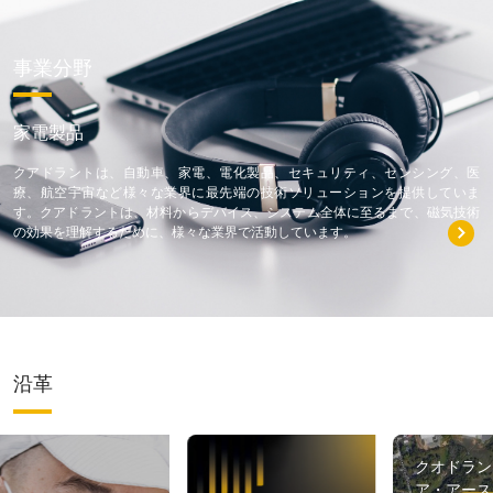
事業分野
家電製品
クアドラントは、自動車、家電、電化製品、セキュリティ、センシング、医
療、航空宇宙など様々な業界に最先端の技術ソリューションを提供していま
す。クアドラントは、材料からデバイス、システム全体に至るまで、磁気技術
の効果を理解するために、様々な業界で活動しています。
沿革
クオドラン
ア・アース