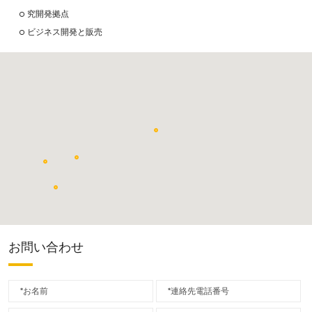
究開発拠点
ビジネス開発と販売
Quadrant Japan Corporation <br> Tokyo, Japan
Quadrant Solution <br> Lab Magnetics <br> San Jose, CA
Changde Facility, China
Huizhou Facility, China
お問い合わせ