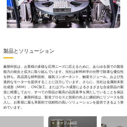
製品とソリューション
象限科技は、お客様の多様な応用ニーズに応えるために、あらゆる面での製造
能力の統合と拡大に取り組んでいます。当社は材料科学の分野で顕著な優位性
を持ち、高品質な材料技術、磁気コンポーネント、触覚モジュール、および先
進的なモーターを提供することに注力しています。さらに、当社は金属粉末射
出成形（MIM）、CNC加工、またはプレス成形によるさまざまな合金部品の製
造に精通しており、すべての部品が最高の品質基準を満たしていることを保証
しています。象限科技は、製造プロセスと技術の向上に継続的にリソースを投
入し、お客様に最も革新的で信頼性の高いソリューションを提供できるよう努
めています。
ネオジム磁石