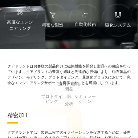
高度なエンジ
自動化技術
精密な製造
磁化システム
ニアリング
クアドラントはお客様の製品向けに磁気機能を開発し製品への融合を行っ
ています。クアドラントの豊富な経験と先進的な設備により、磁石製品の
デザイン、モデリング、プロトタイピング、最適化プロセスにおいて、完
全なエンジニアリングサポートを提供することを可能にしています。
設計と研究
開発
プロトタイ
シミュレー
01
02
03
04
ピング
ション
分析
精密加工
クアドラントでは、製造工程でのイノベーションを促進するために、優秀
な人材が互いに協力し合う文化を育んでいます。私達は、お客様のニーズ