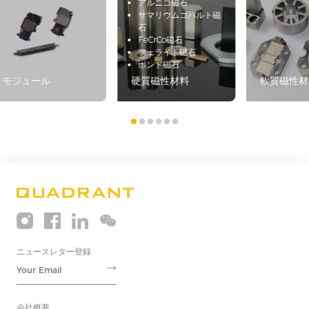
アルニコ磁石
サマリウムコバルト磁
石
FeCrCo磁石
フェライト磁石
ボンド磁石
モジュール
硬質磁性材料
軟質磁性材
ニュースレター登録
会社概要