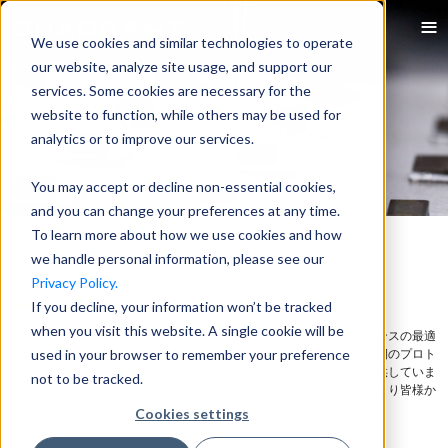
We use cookies and similar technologies to operate
our website, analyze site usage, and support our
services. Some cookies are necessary for the
website to function, while others may be used for
analytics or to improve our services.
You may accept or decline non-essential cookies,
and you can change your preferences at any time.
To learn more about how we use cookies and how
we handle personal information, please see our
私達の取り組み
Privacy Policy.
If you decline, your information won’t be tracked
when you visit this website. A single cookie will be
クアドラントの磁気ソリューションは、製品デザイン、パフォーマンスの最適
used in your browser to remember your preference
化、消費者体験の向上に焦点を当てています。クアドラントは、初期のプロト
タイプから量産に至るまで、多様なサービスのソリューションを提供していま
not to be tracked.
す。私達の革新的な機能はお客様に無限の選択肢を提供し、それにより皆様か
らのアイデアをより良い製品の発売に繋げることが出来ます。
Cookies settings