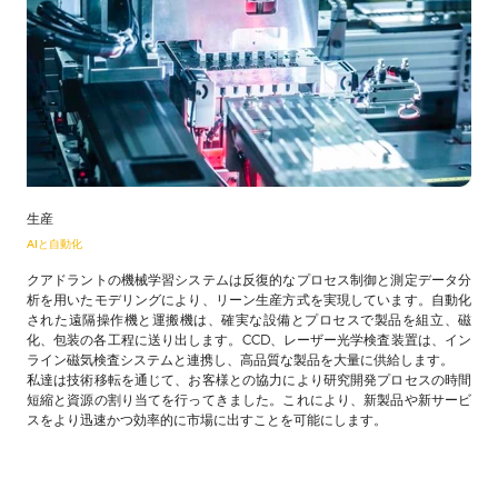
生産
AIと自動化
クアドラントの機械学習システムは反復的なプロセス制御と測定データ分
析を用いたモデリングにより、リーン生産方式を実現しています。自動化
された遠隔操作機と運搬機は、確実な設備とプロセスで製品を組立、磁
化、包装の各工程に送り出します。CCD、レーザー光学検査装置は、イン
ライン磁気検査システムと連携し、高品質な製品を大量に供給します。
私達は技術移転を通じて、お客様との協力により研究開発プロセスの時間
短縮と資源の割り当てを行ってきました。これにより、新製品や新サービ
スをより迅速かつ効率的に市場に出すことを可能にします。