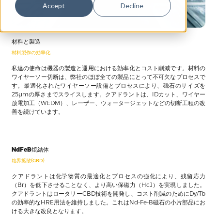
Accept
Decline
材料と製造
材料製作の効率化
私達の使命は機器の製造と運用における効率化とコスト削減です。材料の
ワイヤーソー切断は、弊社のほぼ全ての製品にとって不可欠なプロセスで
す。最適化されたワイヤーソー設備とプロセスにより、磁石のサイズを
25μmの厚さまでスライスします。クアドラントは、IDカット、ワイヤー
放電加工（WEDM）、レーザー、ウォータージェットなどの切断工程の改
善を続けています。
NdFeB焼結体
粒界拡散(GBD)
クアドラントは化学物質の最適化とプロセスの強化により、残留応力
（Br）を低下させることなく、より高い保磁力（HcJ）を実現しました。
クアドラントはロータリーGBD技術を開発し、コスト削減のためにDy/Tb
の効率的なHRE用法を維持しました。これはNd-Fe-B磁石の小片部品にお
ける大きな改良となります。