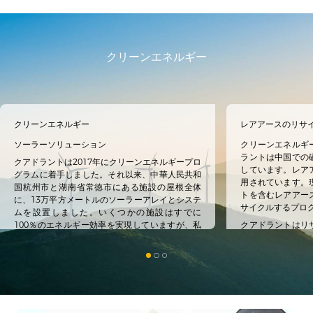
クリーンエネルギー
クリーンエネルギー
レアアースのリサ
ソーラーソリューション
クリーンエネルギ
ラントは中国での
クアドラントは2017年にクリーンエネルギープロ
しています。レア
グラムに着手しました。それ以来、中華人民共和
用されています。
国杭州市と湖南省常徳市にある施設の屋根全体
トを含むレアアー
に、13万平方メートルのソーラーアレイとシステ
サイクルするプロ
ムを設置しました。いくつかの施設はすでに
100％のエネルギー効率を実現していますが、私
クアドラントはリ
達の目標はカーボンニュートラルを達成すること
ルギーの効率化を
です。
ースの保全に対処